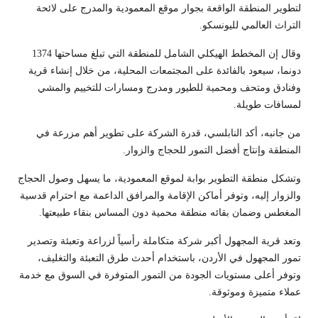
لتطوير المنطقة الواقعة بجوار موقع المعمودية والمدرج على لائحة
التراث العالمي لليونسكو.
وقال إن المخطط الهيكلي الشامل للمنطقة التي تبلغ مساحتها 1374
دونما، سيعود بالفائدة على المجتمعات المحلية، من خلال إنشاء قرية
وفنادق ومتحف ومحمية للطيور ومدرج ومسارات للتخييم والمشي
لمسافات طويلة.
من جانبه، أكد النابلسي، قدرة الشركة على تطوير أهم مزرعة في
المنطقة وإنتاج أفضل التمور للحجاج والزوار.
وتشكل منطقة التطوير بوابة لموقع المعمودية، ما يسهل وصول الحجاج
والزوار إليه، وتوفر أماكن الإقامة والمرافق الداعمة مع احترام قدسية
المغطس وضمان بقائه منطقة محمية دون المساس بنقاء طبيعتها.
وتعد قرية المجهول أكبر شركة متكاملة رأسياً لزراعة وتعبئة وتصدير
تمور المجهول في الأردن، باستخدام أحدث طرق التعبئة والتغليف،
وتوفر أعلى مستويات الجودة من التمور المتوفرة في السوق مع خدمة
عملاء متميزة وموثوقة.